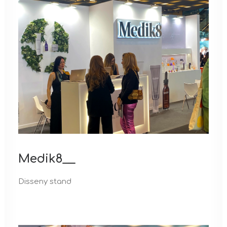
Medik8__
Disseny stand