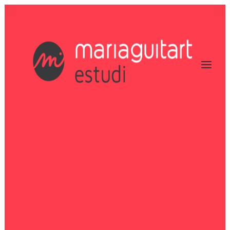
P
r
o
j
e
c
t
e
s