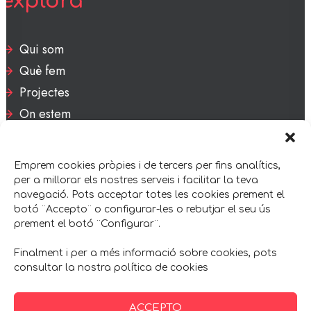
explora
Qui som
Què fem
Projectes
On estem
oficina
Emprem cookies pròpies i de tercers per fins analítics,
per a millorar els nostres serveis i facilitar la teva
navegació. Pots acceptar totes les cookies prement el
Travessia, 14
botó ¨Accepto¨ o configurar-les o rebutjar el seu ús
prement el botó ¨Configurar¨.
08182 Sant Feliu de Codines
Barcelona
Finalment i per a més informació sobre cookies, pots
consultar la nostra política de cookies
comuniquem-nos
ACCEPTO